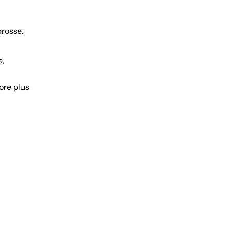
brosse.
e,
ore plus