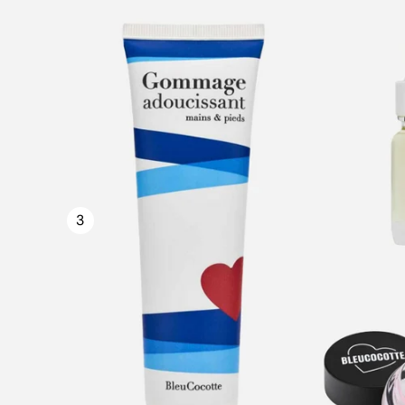
que l'on pourrait croire, les stries ne sont pas quelque
chose qui se dépose sur l'ongle. Elles font partie de
l'ongle lui-même. L'ongle est fabriqué dans une zone
située sous la peau, à sa base, appelée la matrice.
C'est elle qui produit les cellules qui formeront la
plaque unguéale au fil des mois. Lorsque tout
fonctionne parfaitement, l'ongle pousse de façon
régulière. Mais lorsqu'une petite partie de la matrice
est perturbée, même légèrement, elle peut produire
3
une zone plus fine que le reste de l'ongle. Cette
irrégularité pousse ensuite avec lui et devient visible
sous forme de strie. Autrement dit, la strie que vous
voyez aujourd'hui est souvent le reflet de ce qui s'est
passé dans la matrice plusieurs mois auparavant. Les
stries sont souvent des sillons C'est un point peu
connu mais très intéressant. Ce que nous appelons
couramment une strie est souvent en réalité un sillon,