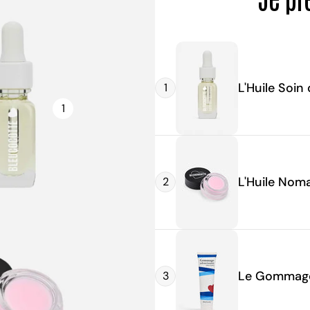
spécialement pour eux. Le vernis enfant Bleucocotte :
pensé pour eux Le vernis Joséphine est adapté dès 3
ans. Sa formule est : À base d’eau : aucun solvant
agressif. Sans odeur forte : pas de désagrément à
L'Huile Soin
1
l’application. Facile à enlever : il part simplement à
l’eau tiède et au savon. Ludique : des paillettes roses
1
toutes douces pour briller sans excès. Résultat :
l’enfant peut s’amuser, tester, se démaquiller
facilement, sans exposition à des ingrédients
inadaptés. Pourquoi c’est plus qu’un jeu ? Mettre du
L'Huile Nom
2
vernis, même enfant, ce n’est pas seulement
esthétique : C’est un moment de complicité parent-
enfant. C’est développer la motricité fine (appliquer
soi-même, attendre que ça sèche). C’est apprendre
les premiers gestes de soin et d’hygiène (nettoyer ses
Le Gommag
3
ongles, enlever le vernis). Quelques conseils
d’utilisation ✨ Attendre que l’enfant ait au moins 3