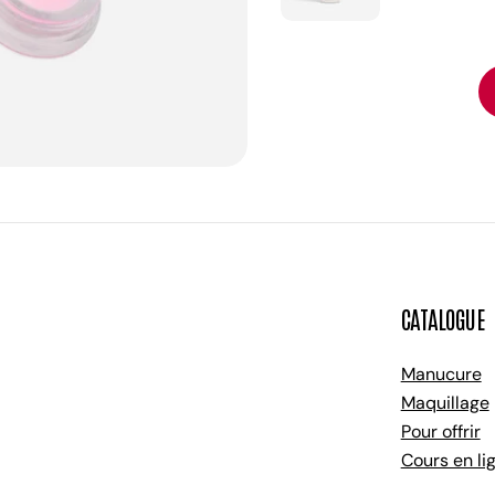
ans. ✨ Appliquer sur des ongles propres et secs. ✨
Limiter la fréquence (pour garder le côté ludique et
préserver l’ongle). ✨ Laisser l’enfant participer : le
plaisir est autant dans l’application que dans le
résultat. En résumé À partir de 3 ans, avec un vernis à
base d’eau comme le Joséphine, on peut dire oui aux
petites mains colorées sans inquiétude. C’est un jeu,
une touche de créativité et un joli moment de partage.
Anecdote : si votre enfant est aussi créative que la
mienne, il risque de peindre ses poupées, la table etc
mais avec la formule Bleucocotte pas de panique !!!
CATALOGUE
Un coup de microfibre humide et l'affaire est dans le
sac.
Manucure
Maquillage
Pour offrir
Cours en li