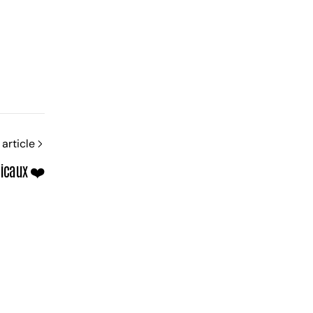
article
dicaux ❤️