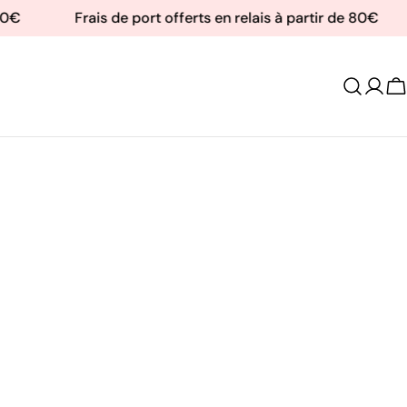
0€
Frais de port offerts en relais à partir de 80€
Se
C
conn