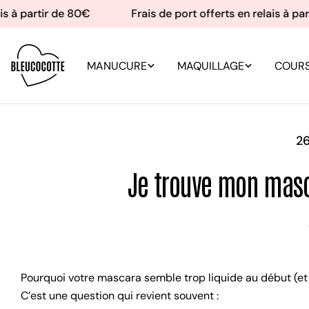
Aller
s à partir de 80€
Frais de port offerts en relais à part
au
contenu
MANUCURE
MAQUILLAGE
COURS
26
Je trouve mon masca
Pourquoi votre mascara semble trop liquide au début (et
C’est une question qui revient souvent :