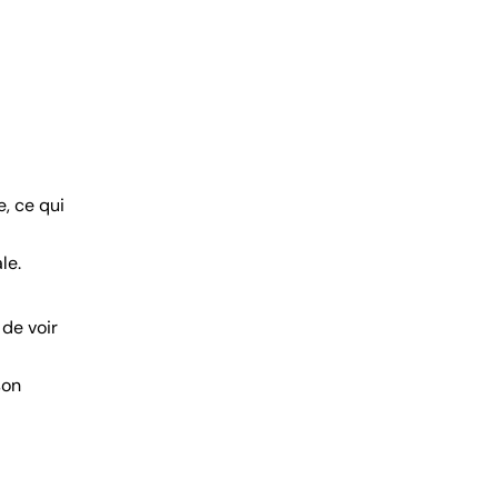
e, ce qui
le.
 de voir
son