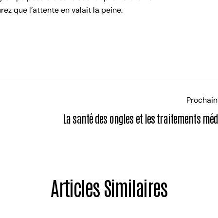
rez que l’attente en valait la peine.
Prochain 
La santé des ongles et les traitements mé
Partagez cet article
Copie
Partager
Partager
Épingler
sur
sur
sur
Articles Similaires
Facebook
X
Pinterest