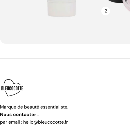
c'est-à-dire une légère dépression dans l'épaisseur
2
de l'ongle. L'ongle autour continue à pousser
normalement tandis que la zone concernée est un peu
plus fine. Le résultat crée un jeu d'ombres et de
lumière qui attire immédiatement le regard. C'est
pourquoi les stries paraissent parfois plus
importantes qu'elles ne le sont réellement. Pourquoi
les ongles deviennent-ils striés ? Plusieurs facteurs
peuvent être en cause. L'âge C'est probablement la
raison la plus fréquente. Avec les années, la matrice
devient parfois moins régulière dans sa production de
cellules. Comme la peau change avec le temps, les
ongles évoluent eux aussi. Les stries longitudinales
deviennent alors plus visibles, notamment après 40
Marque de beauté essentialiste.
ou 50 ans. Les micro-traumatismes La matrice est
Nous contacter :
une zone particulièrement sensible. Certaines
par email :
hello@bleucocotte.fr
habitudes peuvent la perturber au fil du temps : -