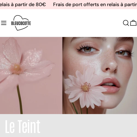
Aller
ais à partir de 80€
Frais de port offerts en relais à partir
au
contenu
C
Le Teint