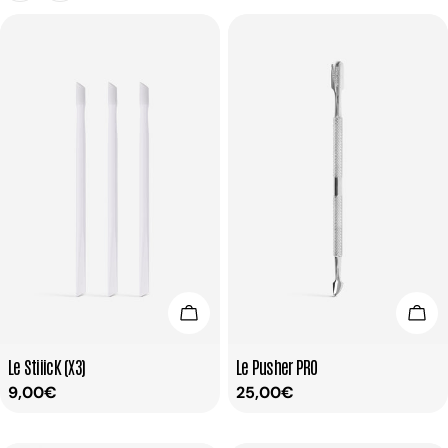
Ajouter Au Panier
Ajou
Taper:
Taper:
Le StiiicK (X3)
Le Pusher PRO
Prix
9,00€
Prix
25,00€
habituel
habituel