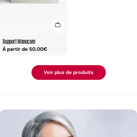
Choisissez Les Options
Taper:
Support Manucure
Prix
À partir de 50,00€
habituel
Voir plus de produits