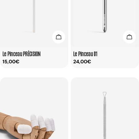
Ajouter Au Panier
Ajou
Taper:
Taper:
Le Pinceau PRÉCISION
Le Pinceau 01
Prix
15,00€
Prix
24,00€
habituel
habituel