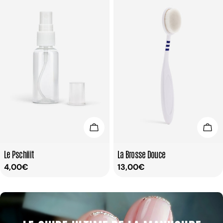
Ajouter Au Panier
Ajou
Taper:
Taper:
Le Pschiiit
La Brosse Douce
Prix
4,00€
Prix
13,00€
habituel
habituel