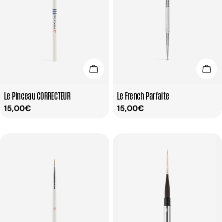
Ajouter Au Panier
Ajou
Taper:
Taper:
Le Pinceau CORRECTEUR
Le French Parfaite
Prix
15,00€
Prix
15,00€
habituel
habituel