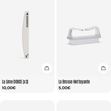
Ajouter Au Panier
Ajou
Taper:
Taper:
La Lime DOUCE (x3)
La Brosse Nettoyante
Prix
10,00€
Prix
5,00€
habituel
habituel