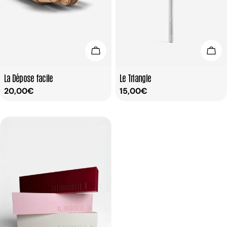
Ajouter Au Panier
Ajou
Taper:
Taper:
La Dépose facile
Le Triangle
Prix
20,00€
Prix
15,00€
habituel
habituel