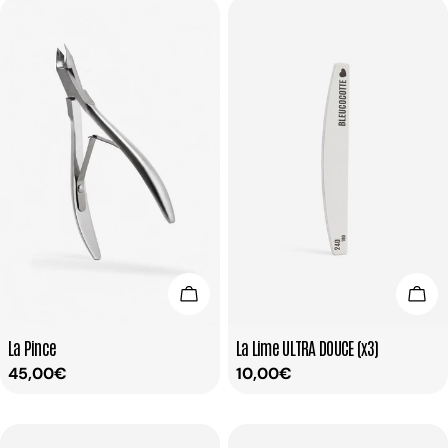
Ajouter Au Panier
Ajou
Taper:
Taper:
La Pince
La Lime ULTRA DOUCE (x3)
Prix
45,00€
Prix
10,00€
habituel
habituel