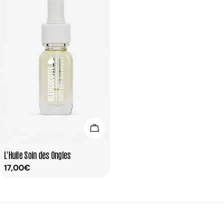
Ajouter Au Panier
Taper:
L'Huile Soin des Ongles
Prix
17,00€
habituel