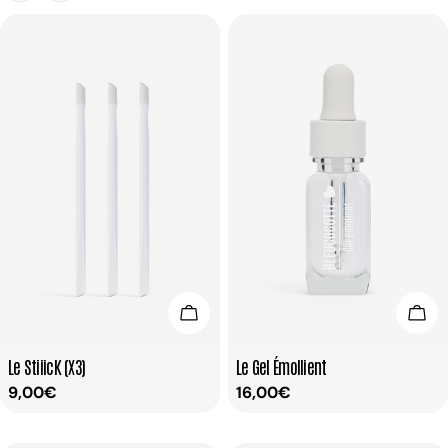
Ajouter Au Panier
Ajou
Taper:
Taper:
Le StiiicK (X3)
Le Gel Émollient
Prix
9,00€
Prix
16,00€
habituel
habituel