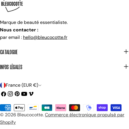
Marque de beauté essentialiste.
Nous contacter :
par email :
hello@bleucocotte.fr
CATALOGUE
INFOS LÉGALES
P
France (EUR €)
a
Facebook
Instagram
Pinterest
Youtube
Viméo
y
Méthodes
s
© 2026
Bleucocotte
.
Commerce électronique propulsé par
de
/
Shopify
payement