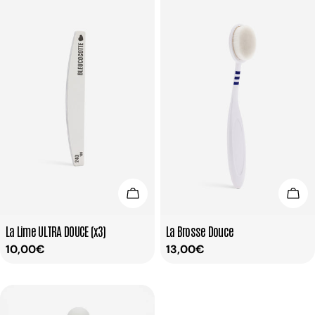
Ajouter Au Panier
Ajou
Taper:
Taper:
La Lime ULTRA DOUCE (x3)
La Brosse Douce
Prix
10,00€
Prix
13,00€
habituel
habituel