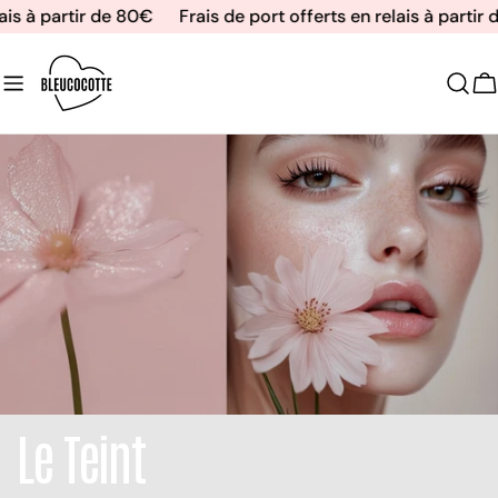
Aller
is à partir de 80€
Frais de port offerts en relais à partir d
au
contenu
C
Le Teint