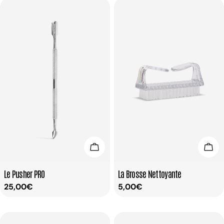
Ajouter Au Panier
Ajou
Taper:
Taper:
Le Pusher PRO
La Brosse Nettoyante
Prix
25,00€
Prix
5,00€
habituel
habituel