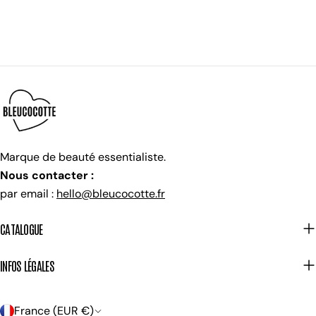
Marque de beauté essentialiste.
Nous contacter :
par email :
hello@bleucocotte.fr
CATALOGUE
INFOS LÉGALES
P
France (EUR €)