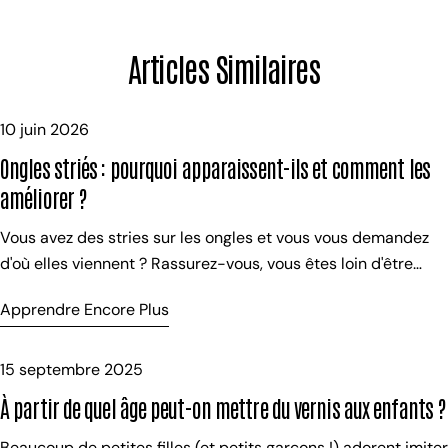
Articles Similaires
10 juin 2026
Ongles striés : pourquoi apparaissent-ils et comment les
améliorer ?
Vous avez des stries sur les ongles et vous vous demandez
d'où elles viennent ? Rassurez-vous, vous êtes loin d'être
seule. Les ongles striés sont extrêmement fréquents, en
Apprendre Encore Plus
particulier avec l'âge. Pourtant, ils restent mal compris et
donnent souvent lieu à de nombreuses idées reçues. La
plupart du temps, ces stries ne sont pas inquiétantes. En
15 septembre 2025
revanche, elles peuvent être disgracieuses, accrocher la
À partir de quel âge peut-on mettre du vernis aux enfants ?
lumière, compliquer l'application du vernis ou donner
l'impression que les ongles sont abîmés. Pour comprendre ce
Beaucoup de petites filles (et petits garçons !) adorent imiter