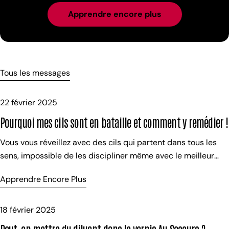
Apprendre encore plus
Tous les messages
22 février 2025
Pourquoi mes cils sont en bataille et comment y remédier !
Vous vous réveillez avec des cils qui partent dans tous les
sens, impossible de les discipliner même avec le meilleur
des mascaras ? La cause est souvent plus simple qu’il n’y
Apprendre Encore Plus
paraît : votre position de sommeil. Pourquoi vos cils prennent
un mauvais pli ? Comme les cheveux, les cils sont sensibles à
la pression prolongée. Pendant la nuit, ils peuvent se plier et
18 février 2025
s’emmêler dès la racine, rendant l’application du mascara