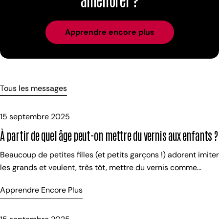
Apprendre encore plus
Tous les messages
15 septembre 2025
À partir de quel âge peut-on mettre du vernis aux enfants ?
Beaucoup de petites filles (et petits garçons !) adorent imiter
les grands et veulent, très tôt, mettre du vernis comme
maman. Mais en tant que parent, la question revient toujours
Apprendre Encore Plus
: est-ce sans danger ? Les vernis classiques : à éviter sur les
enfants Les vernis à ongles traditionnels sont formulés avec
des solvants et des résines qui, même s’ils sont sûrs pour les