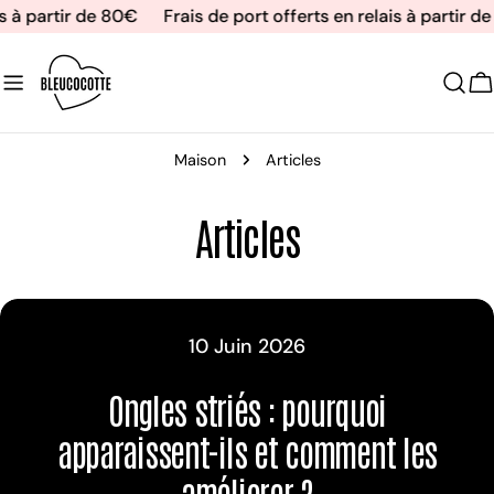
Aller
s à partir de 80€
Frais de port offerts en relais à partir d
au
contenu
C
Maison
Articles
Articles
10 Juin 2026
Ongles striés : pourquoi
apparaissent-ils et comment les
améliorer ?