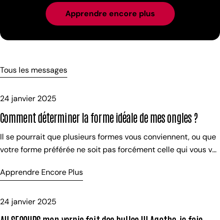
Apprendre encore plus
Tous les messages
24 janvier 2025
Comment déterminer la forme idéale de mes ongles ?
Il se pourrait que plusieurs formes vous conviennent, ou que
votre forme préférée ne soit pas forcément celle qui vous va
le mieux. Il n’en reste pas moins que dans la plupart des cas,
Apprendre Encore Plus
il y a UNE forme qui met plus votre main en valeur. Vous allez
me dire “oui mais laquelle ? comment la trouver ? Est-elle
universelle ?” Ma réponse est sur vos ongles : regardez-bien !
24 janvier 2025
Observez la proximale. Quelle forme a-t-elle ? Plutôt ovale ?